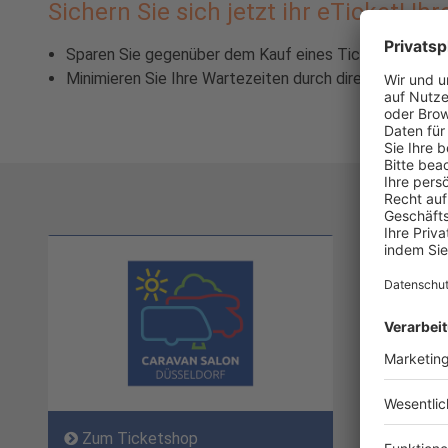
Sichern Sie sich jetzt ihr eTicket! Ihr
Sparen Sie gegenüber dem Kauf eines Tickets vor Ort
Minimieren Sie Ihre Wartezeiten durch direkten Zutrit
Zum Ticketshop
Zum T