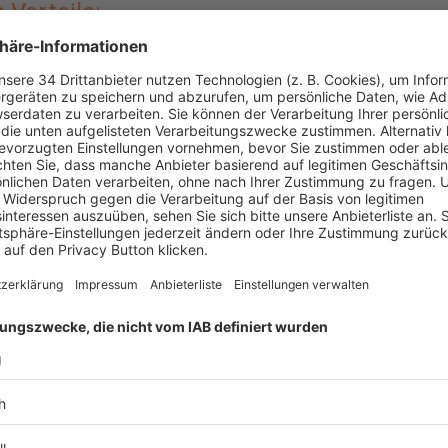
e Vorteile:
t am Drehkreuz
icketshop
Zum Ticketshop